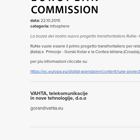
data:
22.10.2015
categoria:
infosphere
La bozza del nostro nuovo progetto transfrontaliero RuNe-
RuNe vuole essere il primo progetto transfrontaliero per rete
(Italia) e Primorje - Gorski Kotar e la Contea Istriana (Croaz
per piu informazioni cliccate su:
https://ec.europa.eu/digital-agenda/en/content/rune-project
VAHTA, telekomunikacije
in nove tehnologije, d.o.o
goran@vahta.eu