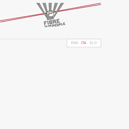
ENG
ITA
SLO