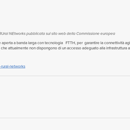
 RUral NEtworks pubblicata sul sito web della Commissione europea
 aperta a banda larga con tecnologia FTTH, per garantire la connettività agli u
ia), che attualmente non dispongono di un accesso adeguato alla infrastruttura 
-rural-networks